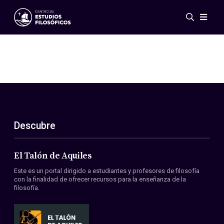
Eventos
Novedades
Investigación
Redes
Publicaciones
Galería
Descubre
ES
EN
Acerca de nosotros
Miembros
El Talón de Aquiles
Reglamento
Este es un portal dirigido a estudiantes y profesores de filosofía
Convenios
con la finalidad de ofrecer recursos para la enseñanza de la
filosofía.