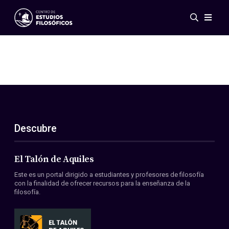
Eventos
Novedades
Investigación
Redes
Publicaciones
Galería
Descubre
ES
EN
Acerca de nosotros
Miembros
El Talón de Aquiles
Reglamento
Este es un portal dirigido a estudiantes y profesores de filosofía
Convenios
con la finalidad de ofrecer recursos para la enseñanza de la
filosofía.