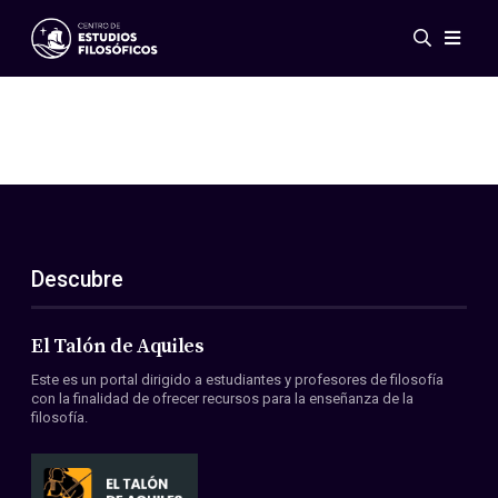
Eventos
Novedades
Investigación
Redes
Publicaciones
Galería
Descubre
ES
EN
Acerca de nosotros
Miembros
El Talón de Aquiles
Reglamento
Este es un portal dirigido a estudiantes y profesores de filosofía
Convenios
con la finalidad de ofrecer recursos para la enseñanza de la
filosofía.