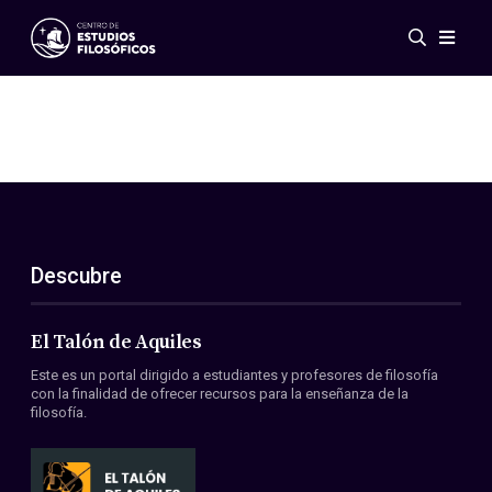
Eventos
Novedades
Investigación
Redes
Publicaciones
Galería
Descubre
ES
EN
Acerca de nosotros
Miembros
El Talón de Aquiles
Reglamento
Este es un portal dirigido a estudiantes y profesores de filosofía
Convenios
con la finalidad de ofrecer recursos para la enseñanza de la
filosofía.