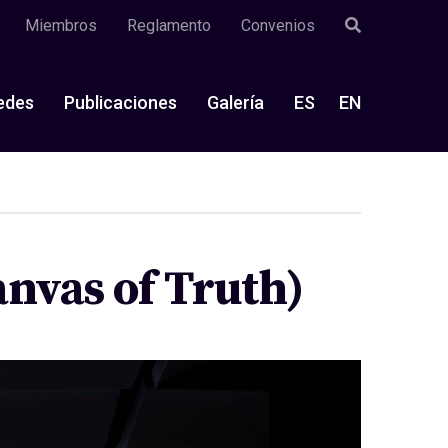
Miembros
Reglamento
Convenios
edes
Publicaciones
Galería
ES
EN
anvas of Truth)