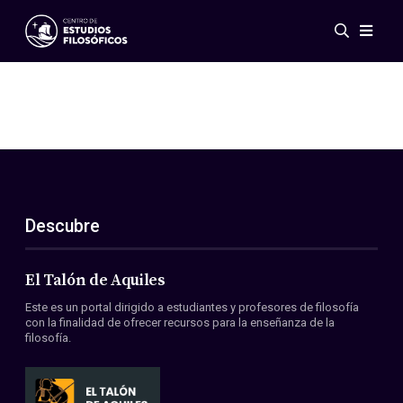
Eventos
Novedades
Investigación
Redes
Publicaciones
Galería
Descubre
ES
EN
Acerca de nosotros
Miembros
El Talón de Aquiles
Reglamento
Este es un portal dirigido a estudiantes y profesores de filosofía
Convenios
con la finalidad de ofrecer recursos para la enseñanza de la
filosofía.