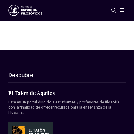
Eventos
Novedades
Investigación
Redes
Publicaciones
Galería
Descubre
ES
EN
Acerca de nosotros
Miembros
El Talón de Aquiles
Reglamento
Este es un portal dirigido a estudiantes y profesores de filosofía
Convenios
con la finalidad de ofrecer recursos para la enseñanza de la
filosofía.