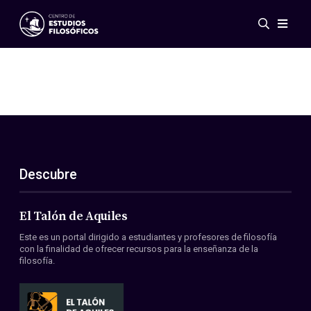
Eventos
Novedades
Investigación
Redes
Publicaciones
Galería
Descubre
ES
EN
Acerca de nosotros
Miembros
El Talón de Aquiles
Reglamento
Este es un portal dirigido a estudiantes y profesores de filosofía
Convenios
con la finalidad de ofrecer recursos para la enseñanza de la
filosofía.