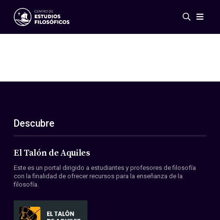
Eventos
Novedades
Investigación
Redes
Publicaciones
Galería
Descubre
ES
EN
Acerca de nosotros
Miembros
El Talón de Aquiles
Reglamento
Este es un portal dirigido a estudiantes y profesores de filosofía
Convenios
con la finalidad de ofrecer recursos para la enseñanza de la
filosofía.