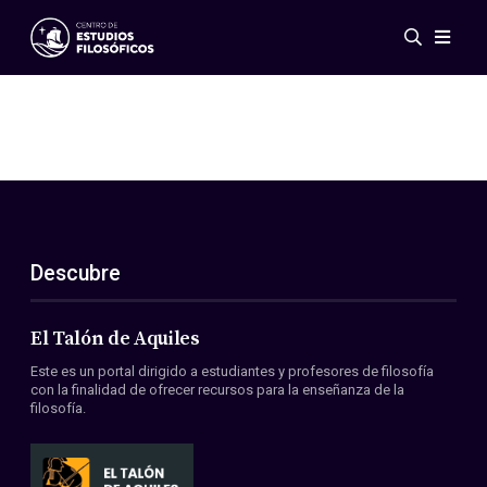
Eventos
Novedades
Investigación
Redes
Publicaciones
Galería
Descubre
ES
EN
Acerca de nosotros
Miembros
El Talón de Aquiles
Reglamento
Este es un portal dirigido a estudiantes y profesores de filosofía
Convenios
con la finalidad de ofrecer recursos para la enseñanza de la
filosofía.