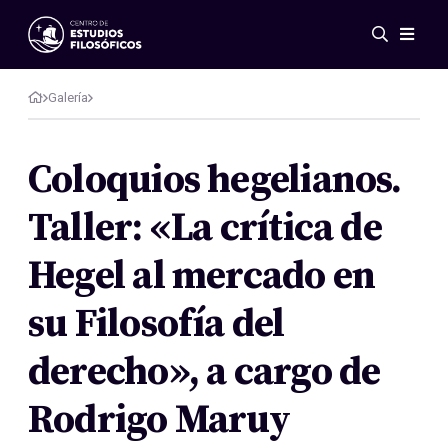
Eventos
Novedades
Galería
Investigación
Redes
Coloquios hegelianos.
Publicaciones
Taller: «La crítica de
Galería
ES
EN
Hegel al mercado en
Acerca de nosotros
Miembros
su Filosofía del
Reglamento
Convenios
derecho», a cargo de
Rodrigo Maruy