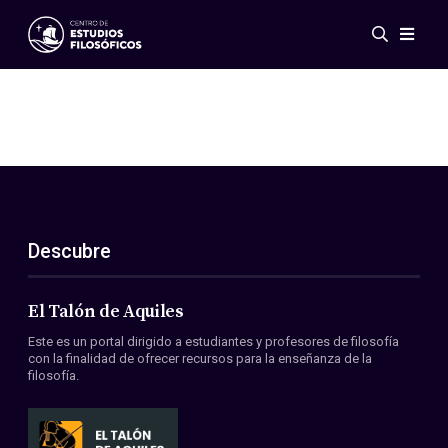
Eventos
Novedades
Investigación
Redes
Publicaciones
Galería
Descubre
ES
EN
Acerca de nosotros
Miembros
El Talón de Aquiles
Reglamento
Este es un portal dirigido a estudiantes y profesores de filosofía
Convenios
con la finalidad de ofrecer recursos para la enseñanza de la
filosofía.