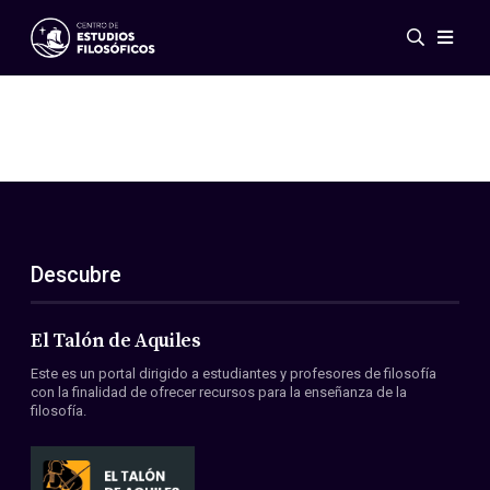
Eventos
Novedades
Investigación
Redes
Publicaciones
Galería
Descubre
ES
EN
Acerca de nosotros
Miembros
El Talón de Aquiles
Reglamento
Este es un portal dirigido a estudiantes y profesores de filosofía
Convenios
con la finalidad de ofrecer recursos para la enseñanza de la
filosofía.