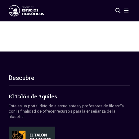
Eventos
Novedades
Investigación
Redes
Publicaciones
Galería
Descubre
ES
EN
Acerca de nosotros
Miembros
El Talón de Aquiles
Reglamento
Este es un portal dirigido a estudiantes y profesores de filosofía
Convenios
con la finalidad de ofrecer recursos para la enseñanza de la
filosofía.