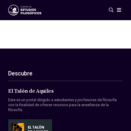
Eventos
Novedades
Investigación
Redes
Publicaciones
Galería
Descubre
ES
EN
Acerca de nosotros
Miembros
El Talón de Aquiles
Reglamento
Este es un portal dirigido a estudiantes y profesores de filosofía
Convenios
con la finalidad de ofrecer recursos para la enseñanza de la
filosofía.