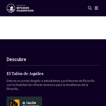
Eventos
Novedades
Investigación
Redes
Publicaciones
Galería
Descubre
ES
EN
Acerca de nosotros
Miembros
El Talón de Aquiles
Reglamento
Este es un portal dirigido a estudiantes y profesores de filosofía
Convenios
con la finalidad de ofrecer recursos para la enseñanza de la
filosofía.