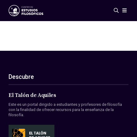
Eventos
Novedades
Investigación
Redes
Publicaciones
Galería
Descubre
ES
EN
Acerca de nosotros
Miembros
El Talón de Aquiles
Reglamento
Este es un portal dirigido a estudiantes y profesores de filosofía
Convenios
con la finalidad de ofrecer recursos para la enseñanza de la
filosofía.