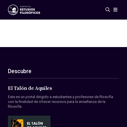
Eventos
Novedades
Investigación
Redes
Publicaciones
Galería
Descubre
ES
EN
Acerca de nosotros
Miembros
El Talón de Aquiles
Reglamento
Este es un portal dirigido a estudiantes y profesores de filosofía
Convenios
con la finalidad de ofrecer recursos para la enseñanza de la
filosofía.