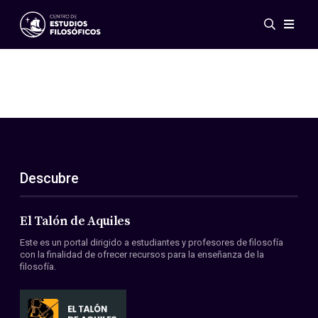
Eventos
Novedades
Investigación
Redes
Publicaciones
Galería
Descubre
ES
EN
Acerca de nosotros
Miembros
El Talón de Aquiles
Reglamento
Este es un portal dirigido a estudiantes y profesores de filosofía
Convenios
con la finalidad de ofrecer recursos para la enseñanza de la
filosofía.