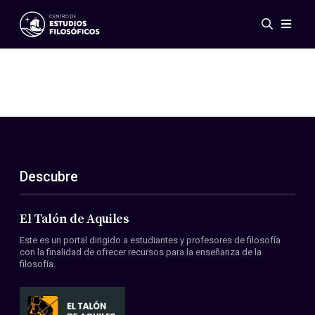
Eventos
Novedades
Investigación
Redes
Publicaciones
Galería
Descubre
ES
EN
Acerca de nosotros
Miembros
El Talón de Aquiles
Reglamento
Este es un portal dirigido a estudiantes y profesores de filosofía
Convenios
con la finalidad de ofrecer recursos para la enseñanza de la
filosofía.