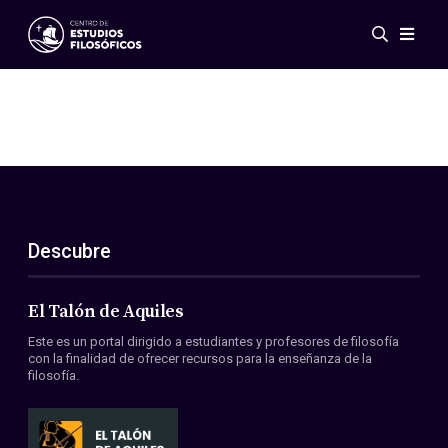
Eventos
Novedades
Investigación
Redes
Publicaciones
Galería
Descubre
ES
EN
Acerca de nosotros
Miembros
El Talón de Aquiles
Reglamento
Este es un portal dirigido a estudiantes y profesores de filosofía
Convenios
con la finalidad de ofrecer recursos para la enseñanza de la
filosofía.