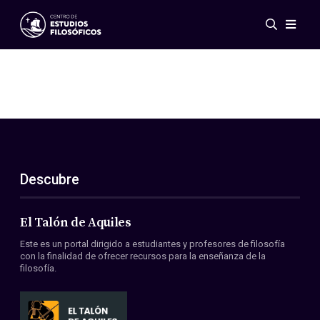
Eventos
Novedades
Investigación
Redes
Publicaciones
Galería
Descubre
ES
EN
Acerca de nosotros
Miembros
El Talón de Aquiles
Reglamento
Este es un portal dirigido a estudiantes y profesores de filosofía
Convenios
con la finalidad de ofrecer recursos para la enseñanza de la
filosofía.