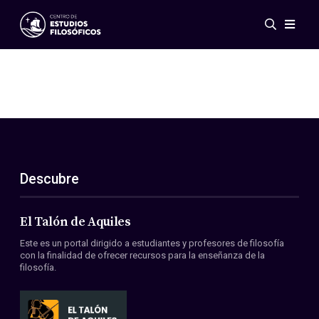
Eventos
Novedades
Investigación
Redes
Publicaciones
Galería
Descubre
ES
EN
Acerca de nosotros
Miembros
El Talón de Aquiles
Reglamento
Este es un portal dirigido a estudiantes y profesores de filosofía
Convenios
con la finalidad de ofrecer recursos para la enseñanza de la
filosofía.