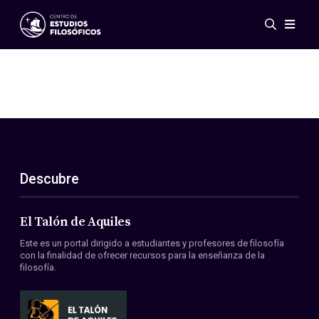
Eventos
Novedades
Investigación
Redes
Publicaciones
Galería
Descubre
ES
EN
Acerca de nosotros
Miembros
El Talón de Aquiles
Reglamento
Este es un portal dirigido a estudiantes y profesores de filosofía
Convenios
con la finalidad de ofrecer recursos para la enseñanza de la
filosofía.