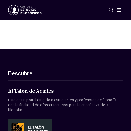
Eventos
Novedades
Investigación
Redes
Publicaciones
Galería
Descubre
ES
EN
Acerca de nosotros
Miembros
El Talón de Aquiles
Reglamento
Este es un portal dirigido a estudiantes y profesores de filosofía
Convenios
con la finalidad de ofrecer recursos para la enseñanza de la
filosofía.