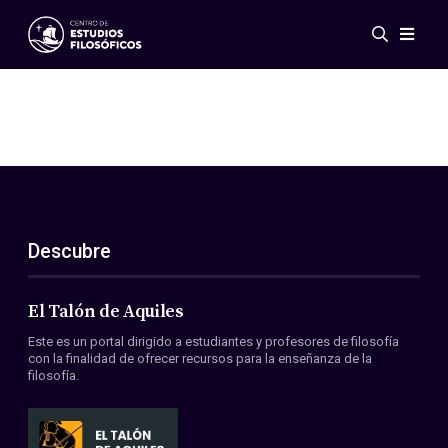
Eventos
Novedades
Investigación
Redes
Publicaciones
Galería
Descubre
ES
EN
Acerca de nosotros
Miembros
El Talón de Aquiles
Reglamento
Este es un portal dirigido a estudiantes y profesores de filosofía
Convenios
con la finalidad de ofrecer recursos para la enseñanza de la
filosofía.