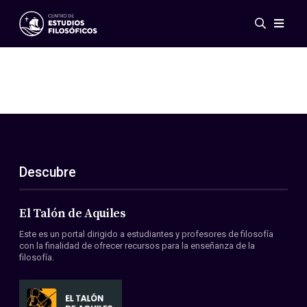
Eventos
Novedades
Investigación
Redes
Publicaciones
Galería
Descubre
ES
EN
Acerca de nosotros
Miembros
El Talón de Aquiles
Reglamento
Este es un portal dirigido a estudiantes y profesores de filosofía
Convenios
con la finalidad de ofrecer recursos para la enseñanza de la
filosofía.