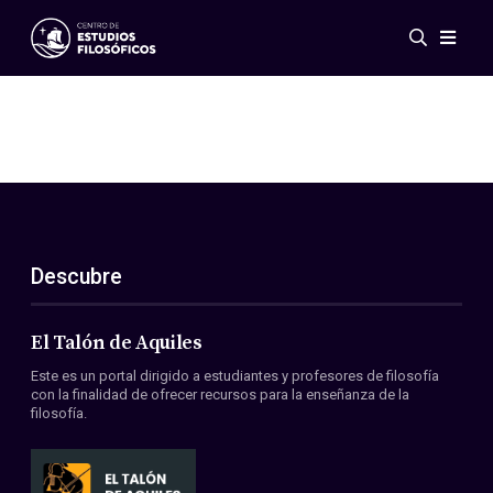
Eventos
Novedades
Investigación
Redes
Publicaciones
Galería
Descubre
ES
EN
Acerca de nosotros
Miembros
El Talón de Aquiles
Reglamento
Este es un portal dirigido a estudiantes y profesores de filosofía
Convenios
con la finalidad de ofrecer recursos para la enseñanza de la
filosofía.