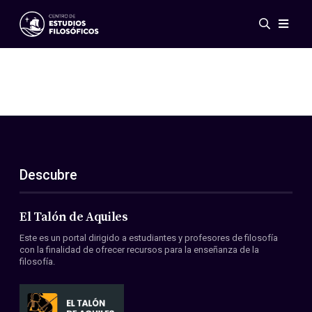
Eventos
Novedades
Investigación
Redes
Publicaciones
Galería
Descubre
ES
EN
Acerca de nosotros
Miembros
El Talón de Aquiles
Reglamento
Este es un portal dirigido a estudiantes y profesores de filosofía
Convenios
con la finalidad de ofrecer recursos para la enseñanza de la
filosofía.