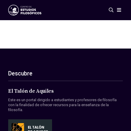
Eventos
Novedades
Investigación
Redes
Publicaciones
Galería
Descubre
ES
EN
Acerca de nosotros
Miembros
El Talón de Aquiles
Reglamento
Este es un portal dirigido a estudiantes y profesores de filosofía
Convenios
con la finalidad de ofrecer recursos para la enseñanza de la
filosofía.