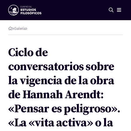
Eventos
Novedades
Galería
Investigación
Redes
Ciclo de
Publicaciones
conversatorios sobre
Galería
ES
EN
la vigencia de la obra
Acerca de nosotros
Miembros
de Hannah Arendt:
Reglamento
Convenios
«Pensar es peligroso».
«La «vita activa» o la