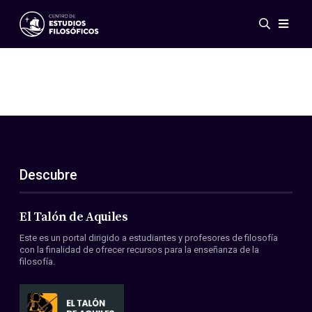
Eventos
Novedades
Investigación
Redes
Publicaciones
Galería
Descubre
ES
EN
Acerca de nosotros
Miembros
El Talón de Aquiles
Reglamento
Este es un portal dirigido a estudiantes y profesores de filosofía
Convenios
con la finalidad de ofrecer recursos para la enseñanza de la
filosofía.