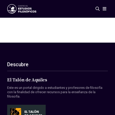
Eventos
Novedades
Investigación
Redes
Publicaciones
Galería
Descubre
ES
EN
Acerca de nosotros
Miembros
El Talón de Aquiles
Reglamento
Este es un portal dirigido a estudiantes y profesores de filosofía
Convenios
con la finalidad de ofrecer recursos para la enseñanza de la
filosofía.