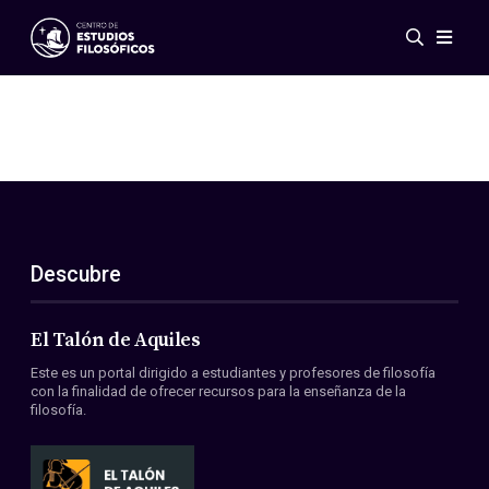
Eventos
Novedades
Investigación
Redes
Publicaciones
Galería
Descubre
ES
EN
Acerca de nosotros
Miembros
El Talón de Aquiles
Reglamento
Este es un portal dirigido a estudiantes y profesores de filosofía
Convenios
con la finalidad de ofrecer recursos para la enseñanza de la
filosofía.