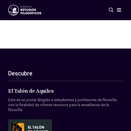
Eventos
Novedades
Investigación
Redes
Publicaciones
Galería
Descubre
ES
EN
Acerca de nosotros
Miembros
El Talón de Aquiles
Reglamento
Este es un portal dirigido a estudiantes y profesores de filosofía
Convenios
con la finalidad de ofrecer recursos para la enseñanza de la
filosofía.