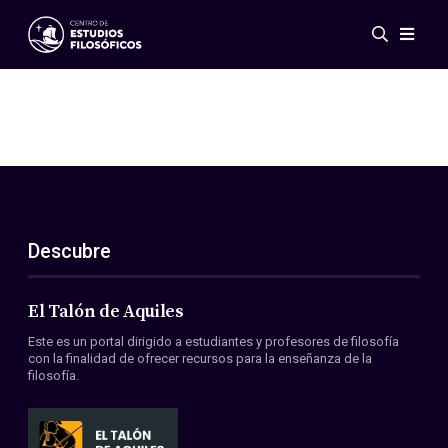
Eventos
Novedades
Investigación
Redes
Publicaciones
Galería
Descubre
ES
EN
Acerca de nosotros
Miembros
El Talón de Aquiles
Reglamento
Este es un portal dirigido a estudiantes y profesores de filosofía
Convenios
con la finalidad de ofrecer recursos para la enseñanza de la
filosofía.