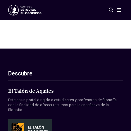
Eventos
Novedades
Investigación
Redes
Publicaciones
Galería
Descubre
ES
EN
Acerca de nosotros
Miembros
El Talón de Aquiles
Reglamento
Este es un portal dirigido a estudiantes y profesores de filosofía
Convenios
con la finalidad de ofrecer recursos para la enseñanza de la
filosofía.