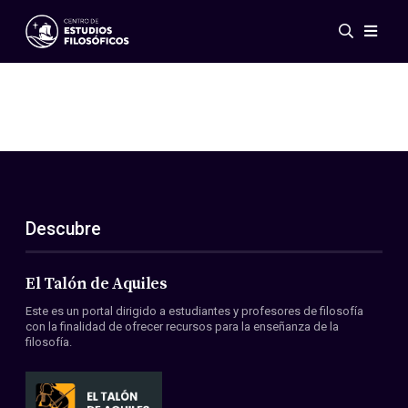
Eventos
Novedades
Investigación
Redes
Publicaciones
Galería
Descubre
ES
EN
Acerca de nosotros
Miembros
El Talón de Aquiles
Reglamento
Este es un portal dirigido a estudiantes y profesores de filosofía
Convenios
con la finalidad de ofrecer recursos para la enseñanza de la
filosofía.