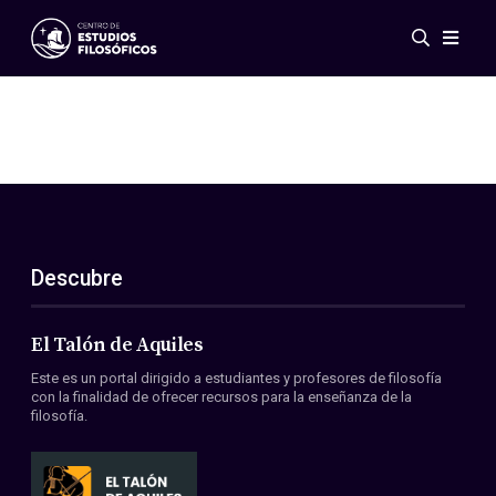
Eventos
Novedades
Investigación
Redes
Publicaciones
Galería
Descubre
ES
EN
Acerca de nosotros
Miembros
El Talón de Aquiles
Reglamento
Este es un portal dirigido a estudiantes y profesores de filosofía
Convenios
con la finalidad de ofrecer recursos para la enseñanza de la
filosofía.