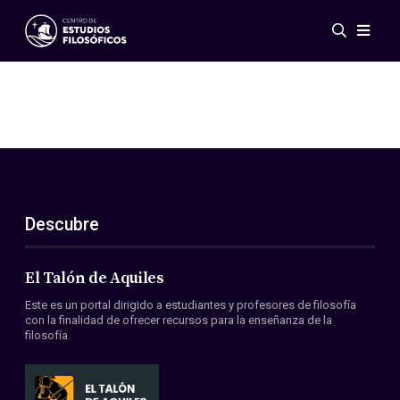
Eventos
Novedades
Investigación
Redes
Publicaciones
Galería
Descubre
ES
EN
Acerca de nosotros
Miembros
El Talón de Aquiles
Reglamento
Este es un portal dirigido a estudiantes y profesores de filosofía
Convenios
con la finalidad de ofrecer recursos para la enseñanza de la
filosofía.