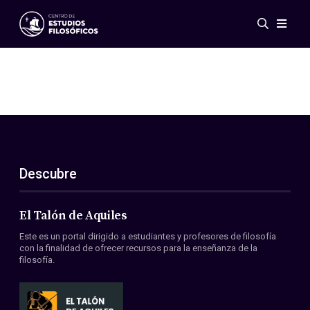
Eventos
Novedades
Investigación
Redes
Publicaciones
Galería
Descubre
ES
EN
Acerca de nosotros
Miembros
El Talón de Aquiles
Reglamento
Este es un portal dirigido a estudiantes y profesores de filosofía
Convenios
con la finalidad de ofrecer recursos para la enseñanza de la
filosofía.