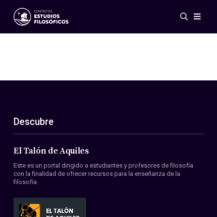
Eventos
Novedades
Investigación
Redes
Publicaciones
Galería
Descubre
ES
EN
Acerca de nosotros
Miembros
El Talón de Aquiles
Reglamento
Este es un portal dirigido a estudiantes y profesores de filosofía
Convenios
con la finalidad de ofrecer recursos para la enseñanza de la
filosofía.