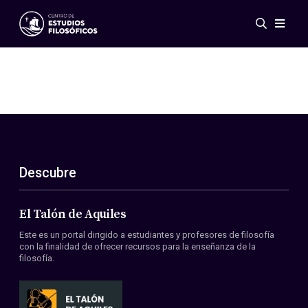
Eventos
Novedades
Investigación
Redes
Publicaciones
Galería
Descubre
ES
EN
Acerca de nosotros
Miembros
El Talón de Aquiles
Reglamento
Este es un portal dirigido a estudiantes y profesores de filosofía
Convenios
con la finalidad de ofrecer recursos para la enseñanza de la
filosofía.