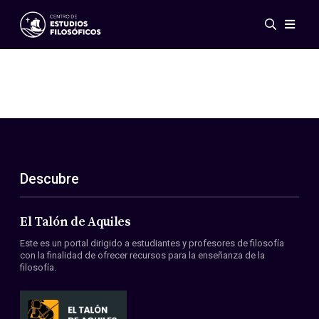
Eventos
Novedades
Investigación
Redes
Publicaciones
Galería
Descubre
ES
EN
Acerca de nosotros
Miembros
El Talón de Aquiles
Reglamento
Este es un portal dirigido a estudiantes y profesores de filosofía
Convenios
con la finalidad de ofrecer recursos para la enseñanza de la
filosofía.