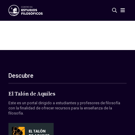
Eventos
Novedades
Investigación
Redes
Publicaciones
Galería
Descubre
ES
EN
Acerca de nosotros
Miembros
El Talón de Aquiles
Reglamento
Este es un portal dirigido a estudiantes y profesores de filosofía
Convenios
con la finalidad de ofrecer recursos para la enseñanza de la
filosofía.