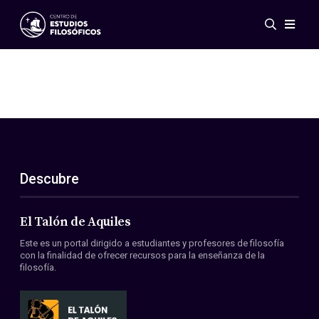
Eventos
Novedades
Investigación
Redes
Publicaciones
Galería
Descubre
ES
EN
Acerca de nosotros
Miembros
El Talón de Aquiles
Reglamento
Este es un portal dirigido a estudiantes y profesores de filosofía
Convenios
con la finalidad de ofrecer recursos para la enseñanza de la
filosofía.