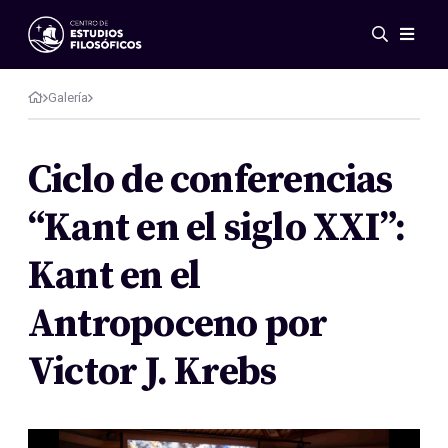
Eventos
Novedades
Galería
Investigación
Redes
Ciclo de conferencias
Publicaciones
“Kant en el siglo XXI”:
Galería
ES
EN
Kant en el
Acerca de nosotros
Miembros
Antropoceno por
Reglamento
Convenios
Victor J. Krebs