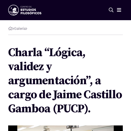
Eventos
Novedades
Galería
Investigación
Redes
Charla “Lógica,
Publicaciones
validez y
Galería
ES
EN
argumentación”, a
Acerca de nosotros
Miembros
cargo de Jaime Castillo
Reglamento
Convenios
Gamboa (PUCP).