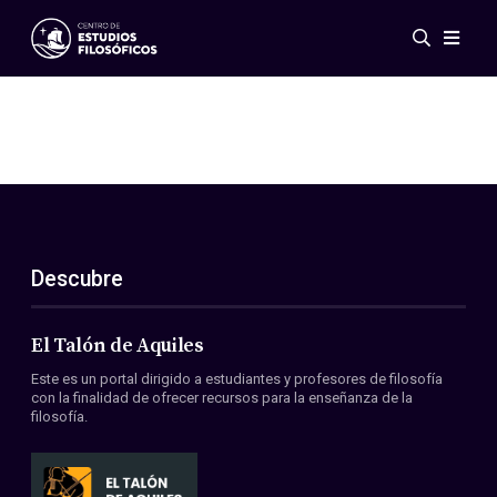
Eventos
Novedades
Investigación
Redes
Publicaciones
Galería
Descubre
ES
EN
Acerca de nosotros
Miembros
El Talón de Aquiles
Reglamento
Este es un portal dirigido a estudiantes y profesores de filosofía
Convenios
con la finalidad de ofrecer recursos para la enseñanza de la
filosofía.