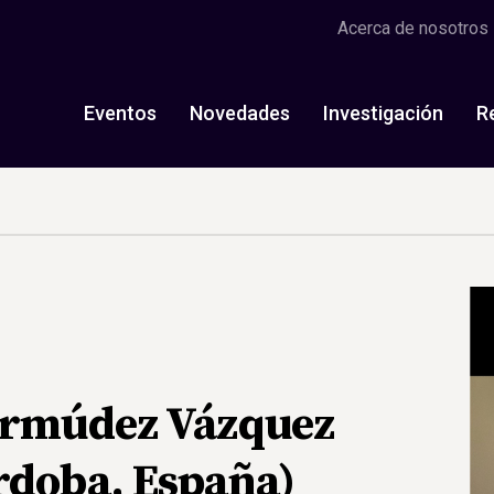
Acerca de nosotros
Eventos
Novedades
Investigación
R
Bermúdez Vázquez
rdoba, España)