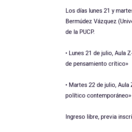
L
os días l
unes 21 y martes
Berm
ú
dez Vázquez (Univ
de la PUCP.
•
Lunes 21 de julio,
Aula Z
de pensamiento crítico»
•
Martes 22 de julio,
A
ula
político contemporáneo»
Ingreso libre, previa inscr